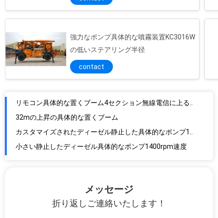
強力なポンプ具体的な噴霧装置KC3016W
の低いステアリング半径
リモコン具体的な置くブーム4セクション無線電信に上るHG32Bb
contact
32mの上昇の具体的な置くブーム
カスタマイズされたディーゼル静止した具体的なポンプ1400rpm定格速度
小さい静止したディーゼル具体的なポンプ1400rpm速度
HBT80.13.130RSのディーゼル具体的なポンプ13/8ポンプ圧力
ディーゼル構造のための力のトラックによって取付けられる具体的なポンプ
二重油圧装置が付いているHBT80.13.130RSの静止した具体的なポンプ
モーター力のMidium働くセクション トンネルのためのロボティックShotcrete機械4kw
モーター力とカスタマイズされるHBT60.13.90Sの静止した具体的なポンプ
メッセージ
ブーム無線HG17を置く電気システムのくもの具体的なポンプ
折り返しご連絡いたします！
構造の構造のための電気油圧タワーの具体的な置くブーム