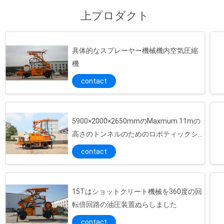
れはまたISO9001によって私達を証明しまし
上プロダクト
た助けました:2005年に2008年の質の管理シ
ステム。私達の潜在的なプロダクトは30以上
のヶ国および地域で販売しています。...
具体的なスプレーヤー機械機内空気圧縮
機
contact
5900×2000×2650mmのMaxmum 11mの
高さのトンネルのためのロボティックシ
ョットクリート機械KC2012W
contact
15Tはショットクリート機械を360度の回
転倍回路の油圧装置ぬらしました
contact