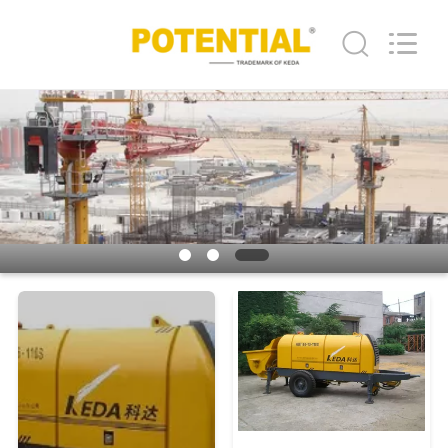
械
supplier.
Copyright
©
2018
-
2026
Changsha
家
Keda
Intelligent
Equipments
Incorporated
Company.
プ
All
Rights
Reserved.
ロ
ダ
ク
ト
私