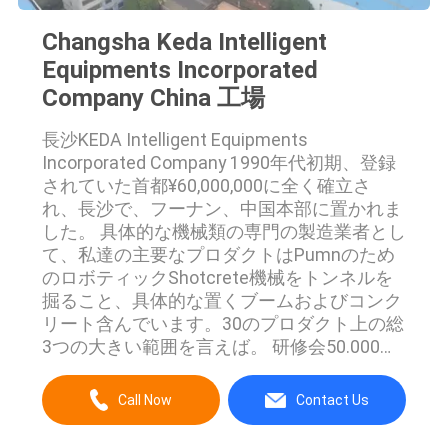
求
Changsha Keda Intelligent
し
Equipments Incorporated
な
Company China 工場
さ
長沙KEDA Intelligent Equipments
い
Incorporated Company 1990年代初期、登録
されていた首都¥60,000,000に全く確立さ
れ、長沙で、フーナン、中国本部に置かれま
地
した。 具体的な機械類の専門の製造業者とし
て、私達の主要なプロダクトはPumnのため
図
のロボティックShotcrete機械をトンネルを
掘ること、具体的な置くブームおよびコンク
リート含んでいます。30のプロダクト上の総
PRIVACY
3つの大きい範囲を言えば。 研修会50.000平
方メートル以上、標準的な製造業プロシージ
POLICY
ャ、ベテラン働くスタッフ、技術センターお
Call Now
Contact Us
よび高度のテストの器械と負って、私達は制
御プロダクトの質よくできました。そしてそ