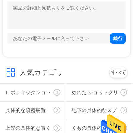
リモコン具体的な置くブーム4セクション無線電信に上るHG32Bb
32mの上昇の具体的な置くブーム
カスタマイズされたディーゼル静止した具体的なポンプ1400rpm定格速度
小さい静止したディーゼル具体的なポンプ1400rpm速度
HBT80.13.130RSのディーゼル具体的なポンプ13/8ポンプ圧力
ディーゼル構造のための力のトラックによって取付けられる具体的なポンプ
二重油圧装置が付いているHBT80.13.130RSの静止した具体的なポンプ
モーター力のMidium働くセクション トンネルのためのロボティックShotcrete機械4kw
人気カテゴリ
すべて
モーター力とカスタマイズされるHBT60.13.90Sの静止した具体的なポンプ
ロボティックショッ
ぬれた ショットクリ
トクリート機械
ート 機械
具体的な噴霧装置
地下の具体的なスプ
レーヤー
上昇の具体的な置く
くもの具体的な置く