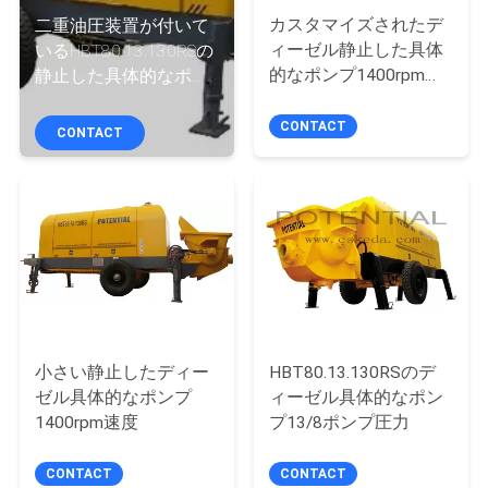
達
カスタマイズされたデ
二重油圧装置が付いて
に
ィーゼル静止した具体
いるHBT80.13.130RSの
的なポンプ1400rpm定
静止した具体的なポン
つ
格速度
プ
い
CONTACT
CONTACT
て
工
場
旅
小さい静止したディー
HBT80.13.130RSのデ
行
ゼル具体的なポンプ
ィーゼル具体的なポン
1400rpm速度
プ13/8ポンプ圧力
品
CONTACT
CONTACT