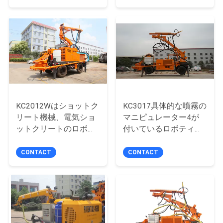
質
管
理
私
達
KC2012Wはショットク
KC3017具体的な噴霧の
に
リート機械、電気ショ
マニピュレーター4が
ットクリートのロボッ
付いているロボティッ
連
トを-油圧技術ぬらしま
クショットクリート機
した
械-車輪ドライブ
CONTACT
CONTACT
絡
し
な
さ