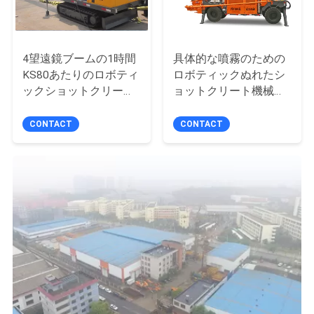
い
4望遠鏡ブームの1時間
具体的な噴霧のための
ニ
KS80あたりのロボティ
ロボティックぬれたシ
ックショットクリート
ョットクリート機械
ュ
機械出力0-25m3
KC2515Wは滑らかに逆
ー
転を写し出します
CONTACT
CONTACT
ス
引
用
を
要