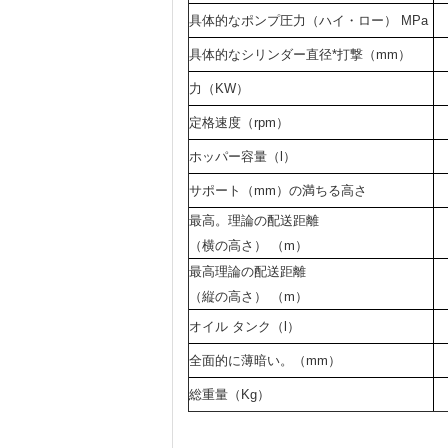
具体的なポンプ圧力（ハイ・ロー） MPa
具体的なシリンダー直径*打撃（mm）
力（KW）
定格速度（rpm）
ホッパー容量（l）
サポート（mm）の満ちる高さ
最高。理論の配送距離
（横の高さ） （m）
最高理論の配送距離
（縦の高さ） （m）
オイル タンク（l）
全面的に薄暗い。（mm）
総重量（Kg）