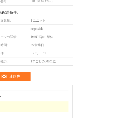
番号:
HBT80.16.174RS
払配送条件:
文数量:
1 ユニット
negotiable
ージの詳細:
1x40'HQの1単位
時間:
25 営業日
件:
L / C、T / T
能力:
1年ごとの300単位
連絡先
ル