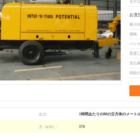
モデル
お支
最小注
価格:
パッケ
受渡し
支払条
供給の
出力:
1時間あたりの80の立方体のメート
力（KW）:
174