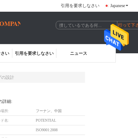
引用を要求しなさい
Japanese
COMPANY
なさい
引用を要求しなさい
ニュース
プの設計
の詳細:
場所:
フーナン、中国
ド名:
POTENTIAL
ISO9001:2008