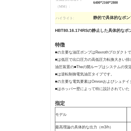
6400*2160*2800
（MM）:
ハイライト:
静的で具体的なポン
HBT80.16.174RSの静止した具体
特徴
■の主要な油圧ポンプはRexrothプロダクト
■は低圧で出口圧力の高低圧力転換大きい排
油圧装置の■Theの開ループはシステムの
■は逆転制御電気油圧タイプです。
■の主要な電気要素はOmronおよびシュナイ
■はホッパー壁によって特に設計されていた「S
指定
モデル
最高理論の具体的な出力（m3/h）