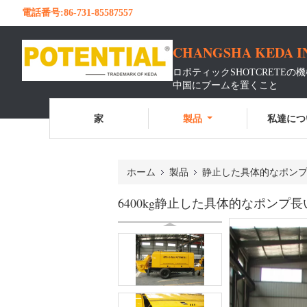
電話番号:
86-731-85587557
CHANGSHA KEDA I
ロボティックSHOTCRETEの
中国にブームを置くこと
家
製品
私達につ
ホーム
製品
静止した具体的なポン
6400kg静止した具体的なポンプ