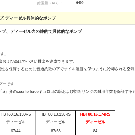
総重量（KG）:
6400
プ
ディーゼル具体的なポンプ
,
的なポンプ、ディーゼル力の静的で具体的なポンプ
です。
出および高圧で小さい排出を達成できます。
安定性を保障するために普通約款の下でオイル温度を保つように冷却される空気
ダーです
」弁のcounterforceギョロ目の版および切断リングの耐用年数を保証す
HBT60.16.130RS
HBT80.13.130RS
HBT80.16.174RS
ディーゼル
ディーゼル
ディーゼル
67/44
87/53
84