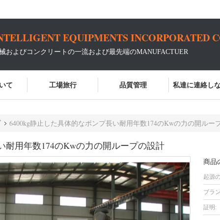
NTELLIGENT EQUIPMENTS INCORPORATED 
機械およびコンクリートの一流および最先端のMANUFACTUER
いて
工場旅行
品質管理
私達に連絡し
プ
6400kg静止した具体的なポンプ長い耐用年数174のKwの力の開ルー
長い耐用年数174のKwの力の開ループの設計
商品
起源の
ブラン
証明: