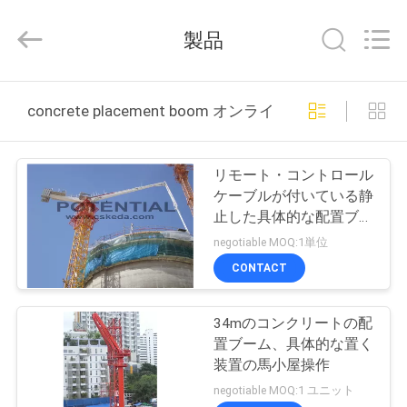
械
supplier.
Copyright
製品
©
2018
-
2025
Changsha
家
Keda
concrete placement boom オンライン製造
Intelligent
Equipments
Incorporated
Company.
プ
All
Rights
リモート・コントロール
Reserved.
ロ
ケーブルが付いている静
止した具体的な配置ブー
ダ
ム11kW
negotiable MOQ:1単位
ク
CONTACT
ト
34mのコンクリートの配
置ブーム、具体的な置く
私
装置の馬小屋操作
negotiable MOQ:1 ユニット