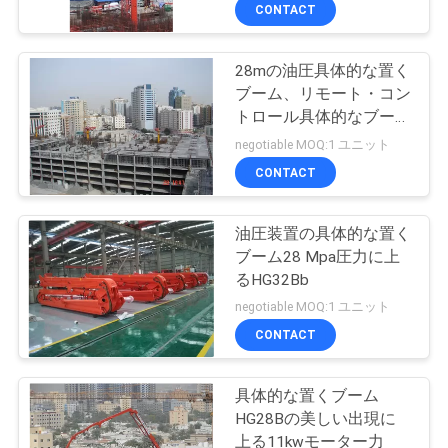
達
CONTACT
に
28mの油圧具体的な置く
つ
ブーム、リモート・コン
い
トロール具体的なブーム
ポンプ ケーブル
negotiable MOQ:1 ユニット
て
CONTACT
工
油圧装置の具体的な置く
ブーム28 Mpa圧力に上
場
るHG32Bb
旅
negotiable MOQ:1 ユニット
CONTACT
行
具体的な置くブーム
品
HG28Bの美しい出現に
上る11kwモーター力