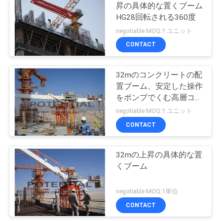
昇の具体的な置くブーム
い
HG28回転される360度
negotiable MOQ:1 ユニット
CONTACT
ニ
ュ
32mのコンクリートの配
置ブーム、安定した操作
ー
をポンプでくむ高層コン
ス
クリート
negotiable MOQ:1 ユニット
CONTACT
引
32mの上昇の具体的な置
用
くブーム
を
negotiable MOQ:1単位
要
CONTACT