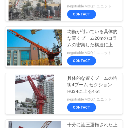
質
negotiable MOQ:1 ユニット
管
CONTACT
理
均衡が付いている具体的
な置くブーム20mのコラ
私
ムの密集した構造に上る
HG32B
negotiable MOQ:1 ユニット
達
CONTACT
に
連
具体的な置くブームの均
衡4ブーム セクション
絡
HG34に上る4.6t
negotiable MOQ:1 ユニット
し
CONTACT
な
さ
十分に油圧運転された上