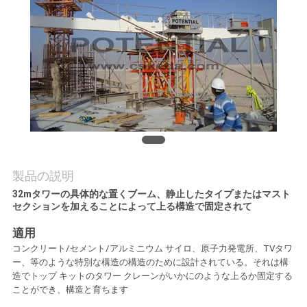
質
管
理
私
達
に
製品の説明
連
32mタワーの具体的な置くブーム、静止したタイプまたはマスト
セクションを加えることによって上る構造で固定されて
絡
適用
し
コンクリート/セメント/アルミニウム サイロ、原子力発電所、TVタワ
ー、等のような特別な構造の構造のために設計されている。それは構
な
造でトップ キットのタワー クレーンがいかにのような上るか固定する
ことができ、構造と育ちます
さ