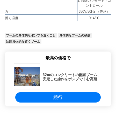
無線のリモート・コ
2.
ントロール
力
380V/50Hz （任意）
働く温度
0~48℃
ブームの具体的なポンプを置くこと
具体的なブームの砂鉱
油圧具体的な置くブーム
最高の価格で
32mのコンクリートの配置ブーム、
安定した操作をポンプでくむ高層コ
ンクリート
続行