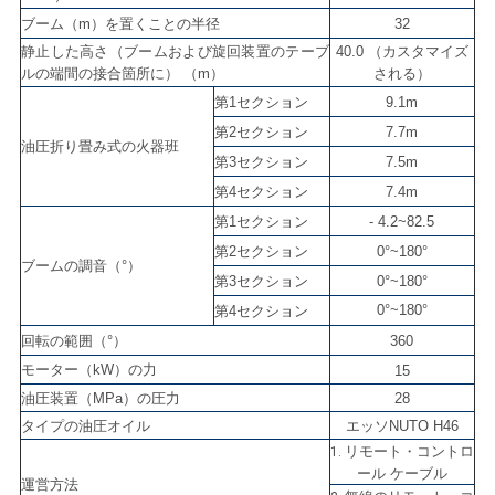
求
ブーム（m）を置くことの半径
32
し
静止した高さ（ブームおよび旋回装置のテーブ
40.0 （カスタマイズ
ルの端間の接合箇所に） （m）
される）
な
第1セクション
9.1m
さ
第2セクション
7.7m
油圧折り畳み式の火器班
第3セクション
7.5m
い
第4セクション
7.4m
第1セクション
- 4.2~82.5
地
第2セクション
0°~180°
ブームの調音（°）
第3セクション
0°~180°
図
0°~180°
第4セクション
回転の範囲（°）
360
PRIVACY
モーター（kW）の力
15
油圧装置（MPa）の圧力
28
POLICY
タイプの油圧オイル
エッソNUTO H46
リモート・コントロ
1.
ール ケーブル
運営方法