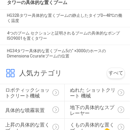
タワーの具体的な置くブーム
HG32Bタワー具体的な置くブームの静止したタイプ0~48℃の働
く温度
4つのブーム セクションと証明されるブームの具体的なポンプ
ISO9001を置くタワー
HG34タワー具体的な置くブーム5の″ ×3000のホースの
Dimensiona Ccurateブームの位置
人気カテゴリ
すべて
ロボティックショッ
ぬれた ショットクリ
トクリート機械
ート 機械
地下の具体的なスプ
具体的な噴霧装置
レーヤー
上昇の具体的な置く
くもの具体的な置く