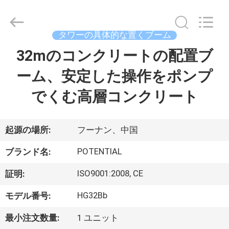
械
supplier.
Copyright
©
2018
タワーの具体的な置くブーム
-
2026
Changsha
32mのコンクリートの配置ブ
家
Keda
Intelligent
Equipments
ーム、安定した操作をポンプ
Incorporated
Company.
プ
All
でくむ高層コンクリート
Rights
Reserved.
ロ
ダ
起源の場所:
フーナン、中国
ク
POTENTIAL
ブランド名:
ト
ISO9001:2008, CE
証明:
HG32Bb
モデル番号:
私
最小注文数量:
1 ユニット