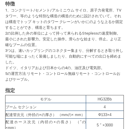
特徴
い
1、コンクリート/セメント/アルミニウム サイロ、原子力発電所、TV
タワー、等のような特別な構造の構造のために設計されていて。それ
は構造でトップ キットのタワー クレーンがいかにのような上るか固定
ニ
することができ、構造と育ちます。
2の比例した弁の単位によって持って来られるSteplessの速度制御。
ュ
最小にされた影響力。安定した操作。滑らかな始まり、停止。より正
確なブームの位置。
ー
3つは、速いカップリングのコネクター集まり、分解するとき取り外し
可能な端にまったく装備しましたり、自動的にすべての出口を締めま
ス
した。
ドイツ、イタリアおよび日本からの4の、油圧及び電気部。
5の運営方法:リモート・コントロール無線リモート・コントロールお
よびケーブル。
引
指定
用
モデル
HG32Bb
を
ブーム セクション
4
配達管次元（外径の×の厚さ） （mmの× mm）
Φ133×4
要
配達ホース次元（内径の×の長さ） （″の
5 ″ ×3000
×mm）