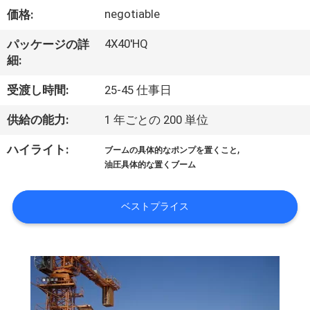
達
negotiable
価格:
に
4X40'HQ
パッケージの詳
つ
細:
い
受渡し時間:
25-45 仕事日
て
供給の能力:
1 年ごとの 200 単位
,
ハイライト:
ブームの具体的なポンプを置くこと
工
油圧具体的な置くブーム
場
ベストプライス
旅
行
品