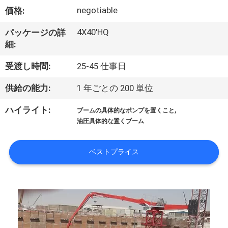
達
negotiable
価格:
に
4X40'HQ
パッケージの詳
つ
細:
い
受渡し時間:
25-45 仕事日
て
供給の能力:
1 年ごとの 200 単位
,
ハイライト:
ブームの具体的なポンプを置くこと
工
油圧具体的な置くブーム
場
ベストプライス
旅
行
品