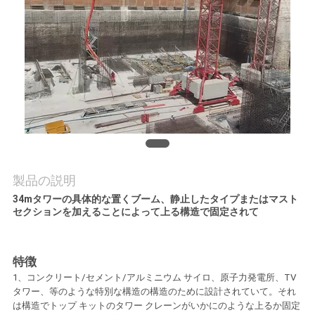
質
管
理
私
達
に
製品の説明
連
34mタワーの具体的な置くブーム、静止したタイプまたはマスト
セクションを加えることによって上る構造で固定されて
絡
し
特徴
な
1、コンクリート/セメント/アルミニウム サイロ、原子力発電所、TV
タワー、等のような特別な構造の構造のために設計されていて。それ
さ
は構造でトップ キットのタワー クレーンがいかにのような上るか固定