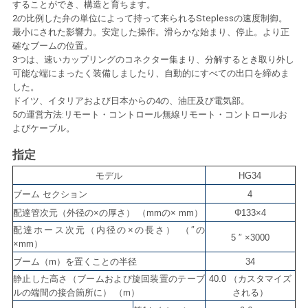
することができ、構造と育ちます。
い
2の比例した弁の単位によって持って来られるSteplessの速度制御。
最小にされた影響力。安定した操作。滑らかな始まり、停止。より正
確なブームの位置。
3つは、速いカップリングのコネクター集まり、分解するとき取り外し
ニ
可能な端にまったく装備しましたり、自動的にすべての出口を締めま
した。
ュ
ドイツ、イタリアおよび日本からの4の、油圧及び電気部。
5の運営方法:リモート・コントロール無線リモート・コントロールお
ー
よびケーブル。
ス
指定
モデル
HG34
ブーム セクション
4
引
配達管次元（外径の×の厚さ） （mmの× mm）
Φ133×4
用
配達ホース次元（内径の×の長さ） （″の
5 ″ ×3000
×mm）
を
ブーム（m）を置くことの半径
34
要
静止した高さ（ブームおよび旋回装置のテーブ
40.0 （カスタマイズ
ルの端間の接合箇所に） （m）
される）