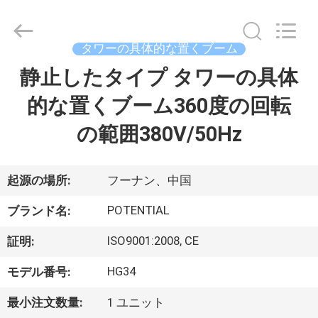
械
supplier.
Copyright
©
2018
タワーの具体的な置くブーム
-
2026
Changsha
静止したタイプ タワーの具体
家
Keda
Intelligent
Equipments
的な置くブーム360度の回転
Incorporated
Company.
プ
All
の範囲380V/50Hz
Rights
Reserved.
ロ
ダ
起源の場所:
フーナン、中国
ク
POTENTIAL
ブランド名:
ト
ISO9001:2008, CE
証明:
HG34
モデル番号:
私
最小注文数量:
1 ユニット