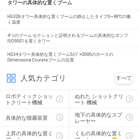
タワーの具体的な置くブーム
HG32Bタワー具体的な置くブームの静止したタイプ0~48℃の働
く温度
4つのブーム セクションと証明されるブームの具体的なポンプ
ISO9001を置くタワー
HG34タワー具体的な置くブーム5の″ ×3000のホースの
Dimensiona Ccurateブームの位置
人気カテゴリ
すべて
ロボティックショッ
ぬれた ショットクリ
トクリート機械
ート 機械
地下の具体的なスプ
具体的な噴霧装置
レーヤー
上昇の具体的な置く
くもの具体的な置く