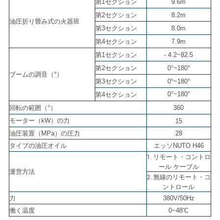
求
第1セクション
9.6m
第2セクション
8.2m
し
油圧折り畳み式の火器班
第3セクション
8.0m
な
第4セクション
7.9m
第1セクション
- 4.2~82.5
さ
第2セクション
0°~180°
ブームの調音（°）
い
第3セクション
0°~180°
0°~180°
第4セクション
回転の範囲（°）
360
地
モーター（kW）の力
15
図
油圧装置（MPa）の圧力
28
タイプの油圧オイル
エッソNUTO H46
リモート・コントロ
1.
PRIVACY
ール ケーブル
運営方法
無線のリモート・コ
2.
POLICY
ントロール
力
380V/50Hz
働く温度
0~48℃