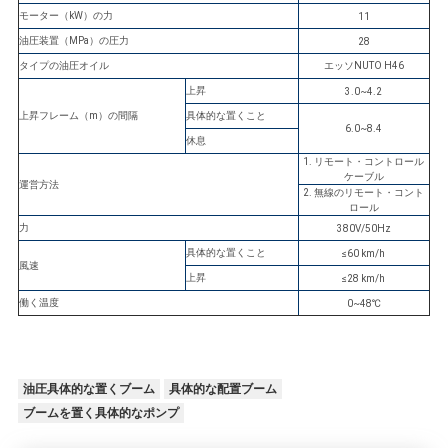
求
モーター（kW）の力
11
し
油圧装置（MPa）の圧力
28
タイプの油圧オイル
エッソNUTO H46
な
上昇
3.0~4.2
さ
上昇フレーム（m）の間隔
具体的な置くこと
6.0~8.4
休息
い
1. リモート・コントロール
ケーブル
運営方法
2. 無線のリモート・コント
ロール
地
力
380V/50Hz
具体的な置くこと
≤60 km/h
図
風速
上昇
≤28 km/h
働く温度
0~48℃
PRIVACY
POLICY
油圧具体的な置くブーム
具体的な配置ブーム
ブームを置く具体的なポンプ