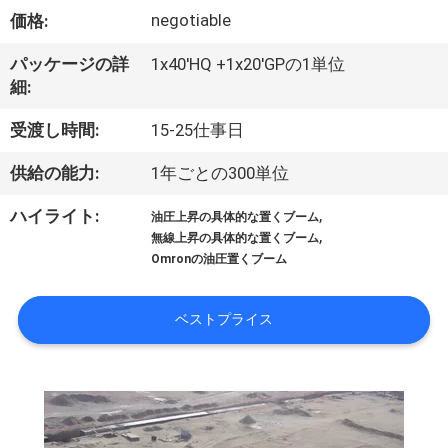
達
negotiable
価格:
に
パッケージの詳
1x40'HQ +1x20'GPの1単位
つ
細:
い
受渡し時間:
15-25仕事日
て
供給の能力:
1年ごとの300単位
,
ハイライト:
油圧上昇の具体的な置くブーム
工
,
無線上昇の具体的な置くブーム
Omronの油圧置くブーム
場
旅
ベストプライス
行
品