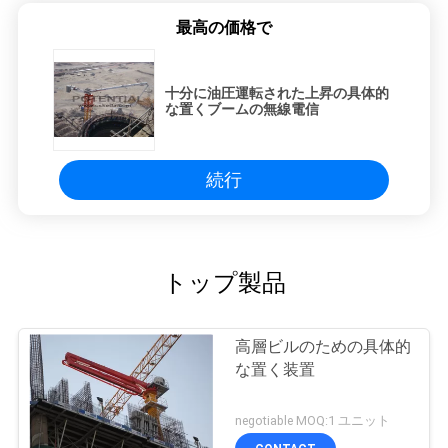
最高の価格で
十分に油圧運転された上昇の具体的
な置くブームの無線電信
続行
トップ製品
高層ビルのための具体的
な置く装置
negotiable MOQ:1 ユニット