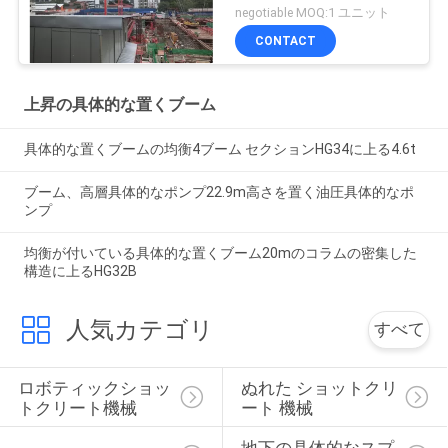
negotiable MOQ:1 ユニット
CONTACT
上昇の具体的な置くブーム
具体的な置くブームの均衡4ブーム セクションHG34に上る4.6t
ブーム、高層具体的なポンプ22.9m高さを置く油圧具体的なポ
ンプ
均衡が付いている具体的な置くブーム20mのコラムの密集した
構造に上るHG32B
人気カテゴリ
すべて
ロボティックショッ
ぬれた ショットクリ
トクリート機械
ート 機械
地下の具体的なスプ