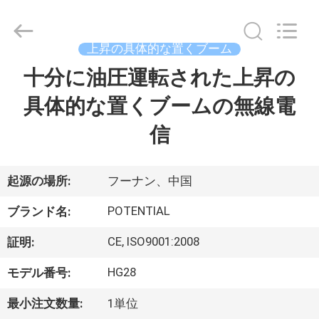
械
supplier.
Copyright
©
2018
上昇の具体的な置くブーム
-
2026
Changsha
十分に油圧運転された上昇の
家
Keda
Intelligent
Equipments
具体的な置くブームの無線電
Incorporated
Company.
プ
All
信
Rights
Reserved.
ロ
ダ
起源の場所:
フーナン、中国
ク
POTENTIAL
ブランド名:
ト
CE, ISO9001:2008
証明:
HG28
モデル番号:
私
最小注文数量:
1単位