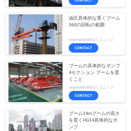
CONTACT
油圧具体的な置くブーム
360の回転の範囲
negotiable MOQ:1 ユニット
CONTACT
ブームの具体的なポンプ
4セクション ブームを置
くこと
negotiable MOQ:1 ユニット
CONTACT
ブーム34mブームの長さ
を置くHG34具体的なポ
ンプ