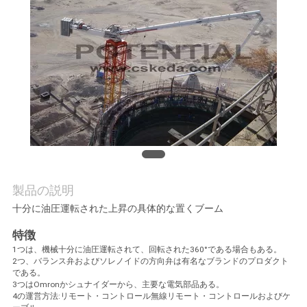
質
管
理
私
達
に
連
製品の説明
十分に油圧運転された上昇の具体的な置くブーム
絡
特徴
し
1つは、機械十分に油圧運転されて、回転された360°である場合もある。
2つ、バランス弁およびソレノイドの方向弁は有名なブランドのプロダクト
な
である。
3つはOmronかシュナイダーから、主要な電気部品ある。
さ
4の運営方法:リモート・コントロール無線リモート・コントロールおよびケ