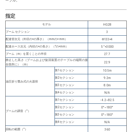
ーブル。
い
指定
モデル
HG28
ニ
ブーム セクション
3
ュ
配達管次元（外径の×の厚さ） （mmの× mm）
Φ133×4
配達ホース次元（内径の×の長さ） （″の×mm）
5 ″ ×3000
ー
ブーム（m）を置くことの半径
27.7
静止した高さ（ブームおよび旋回装置のテーブルの端間の接
22.9
ス
合箇所に） （m）
第1セクション
10.5m
第2セクション
9.2m
油圧折り畳み式の火器班
引
第3セクション
8.0m
第4セクション
N/A
用
第1セクション
- 4.2~82.5
を
第2セクション
0°~180°
ブームの調音（°）
第3セクション
0°~180°
要
第4セクション
N/A
回転の範囲（°）
360