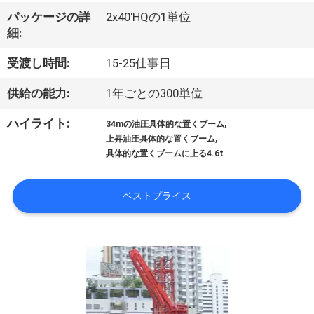
達
パッケージの詳
2x40'HQの1単位
に
細:
つ
受渡し時間:
15-25仕事日
い
供給の能力:
1年ごとの300単位
て
,
ハイライト:
34mの油圧具体的な置くブーム
,
上昇油圧具体的な置くブーム
具体的な置くブームに上る4.6t
工
場
ベストプライス
旅
行
品