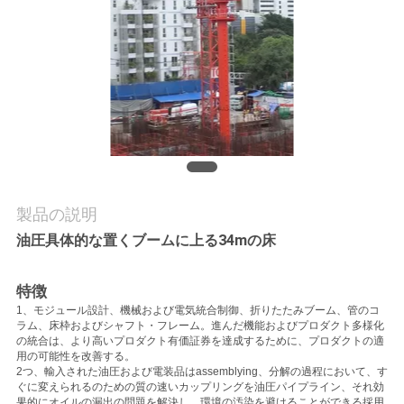
質
管
理
私
達
に
製品の説明
油圧具体的な置くブームに上る34mの床
連
絡
特徴
1、モジュール設計、機械および電気統合制御、折りたたみブーム、管のコ
し
ラム、床枠およびシャフト・フレーム。進んだ機能およびプロダクト多様化
の統合は、より高いプロダクト有価証券を達成するために、プロダクトの適
な
用の可能性を改善する。
2つ、輸入された油圧および電装品はassemblying、分解の過程において、す
ぐに変えられるのための質の速いカップリングを油圧パイプライン、それ効
さ
果的にオイルの漏出の問題を解決し、環境の汚染を避けることができる採用