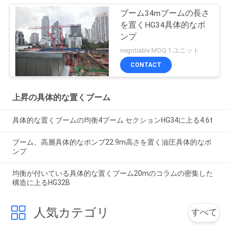
ブーム34mブームの長さ
を置くHG34具体的なポ
ンプ
negotiable MOQ:1 ユニット
CONTACT
上昇の具体的な置くブーム
具体的な置くブームの均衡4ブーム セクションHG34に上る4.6t
ブーム、高層具体的なポンプ22.9m高さを置く油圧具体的なポ
ンプ
均衡が付いている具体的な置くブーム20mのコラムの密集した
構造に上るHG32B
人気カテゴリ
すべて