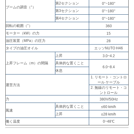
求
第2セクション
0°~180°
ブームの調音（°）
し
第3セクション
0°~180°
第4セクション
0°~180°
な
回転の範囲（°）
360
モーター（kW）の力
15
さ
油圧装置（MPa）の圧力
28
い
タイプの油圧オイル
エッソNUTO H46
上昇
3.0~4.2
上昇フレーム（m）の間隔
具体的な置くこと
6.0~8.4
地
休息
1. リモート・コントロ
図
ール ケーブル
運営方法
2. 無線のリモート・コ
ントロール
力
380V/50Hz
PRIVACY
具体的な置くこと
≤60 km/h
POLICY
風速
上昇
≤28 km/h
働く温度
0~48℃