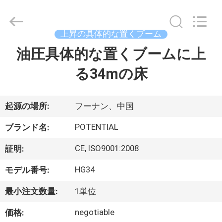
械
supplier.
Copyright
©
2018
上昇の具体的な置くブーム
-
2026
Changsha
油圧具体的な置くブームに上
家
Keda
Intelligent
Equipments
る34mの床
Incorporated
Company.
プ
All
Rights
Reserved.
ロ
起源の場所:
フーナン、中国
ダ
POTENTIAL
ブランド名:
ク
CE, ISO9001:2008
証明:
ト
HG34
モデル番号:
最小注文数量:
1単位
私
negotiable
価格: