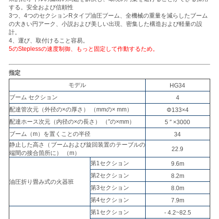
する。安全および信頼性
い
3つ、4つのセクションRタイプ油圧ブーム、全機械の重量を減らしたブーム
の大きい円アーク、小説および美しい出現、密集した構造および軽量の設
計。
4、運び、取付けること容易。
ニ
5のSteplessの速度制御、もっと固定して作動するため。
ュ
指定
ー
モデル
HG34
ブーム セクション
4
ス
配達管次元（外径の×の厚さ） （mmの× mm）
Φ133×4
配達ホース次元（内径の×の長さ） （″の×mm）
5 ″ ×3000
ブーム（m）を置くことの半径
34
引
静止した高さ（ブームおよび旋回装置のテーブルの
22.9
端間の接合箇所に） （m）
用
第1セクション
9.6m
第2セクション
8.2m
を
油圧折り畳み式の火器班
第3セクション
8.0m
要
第4セクション
7.9m
第1セクション
- 4.2~82.5