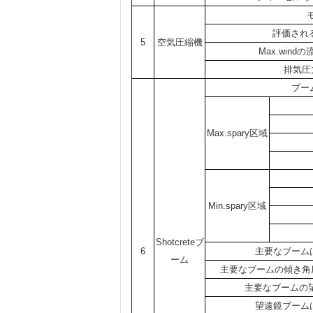
評価され
5
空気圧縮機
Max.windの
排気圧
ブー
Max.spary区域
Min.spary区域
Shotcreteブ
6
主要なブーム
ーム
主要なブームの傾き角度
主要なブームの
望遠鏡ブーム