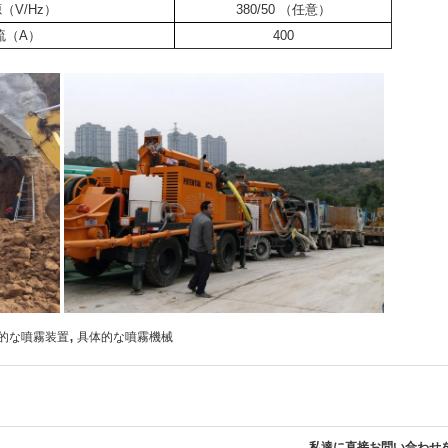
（V/Hz）
380/50 （任意）
流（A）
400
,
的な噴霧装置
具体的な噴霧機械
私達に直接お問い合わせ