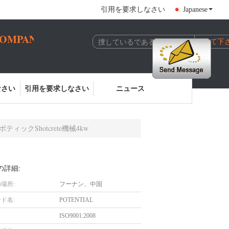
引用を要求しなさい
Japanese
COMPANY
なさい
引用を要求しなさい
ニュース
ックShotcrete機械4kw
の詳細:
場所:
フーナン、中国
ド名:
POTENTIAL
ISO9001:2008