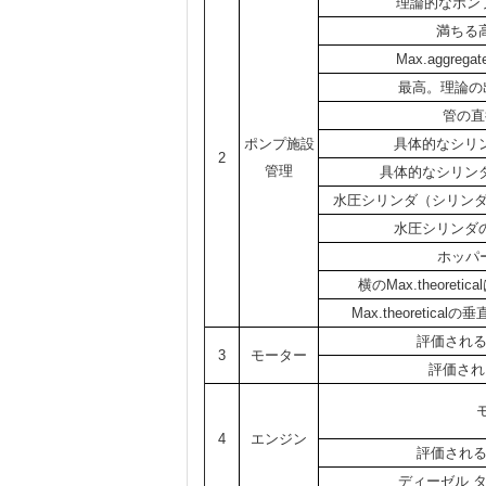
理論的なポンプ
満ちる
Max.aggre
最高。理論の
管の直
ポンプ施設
具体的なシリ
2
管理
具体的なシリン
水圧シリンダ（シリンダ
水圧シリンダ
ホッパ
横のMax.theore
Max.theoretic
評価される力
3
モーター
評価され
4
エンジン
評価される力
ディーゼル タン