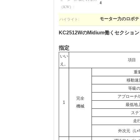
4
（KW）:
ハイライト:
モーター力のロボティッ
KC2512WのMidium働くセクショ
指定
いい
項目
え。
重
移動速度
等級の
アプローチ/
完全
1
最低地
機械
ステ
走
外次元（L×