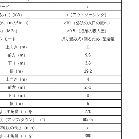
モード
/
る力（（kW）
/（アウトソーシング）
流れ（mの³ /min）
>10 （必須の入口の流れ）
力（MPa）
>0.5 （必須の吸入圧）
ム モード
折り畳み式+回るため+望遠鏡
上向き（m）
11
前方（m）
9.6
下り（m）
3.8
幅（m）
19.2
上向き（m）
4
前方（m）
2~3
下り（m）
0
幅（m）
6
は回す角度（°）を
270
（アップ/ダウン） （°）
60/25
望遠鏡の長さ（mm）
/
は回す角度（°）を
360