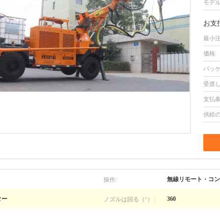
モデル
お支
最小注
価格:
パッケ
受渡し
支払条
供給の
操作:
無線リモート・コン
ノズルは回る（°）:
ター
360