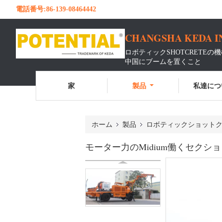
電話番号:
86-139-08464442
CHANGSHA KEDA I
ロボティックSHOTCRETEの
中国にブームを置くこと
家
製品
私達につ
ホーム
製品
ロボティックショット
モーター力のMidium働くセクション