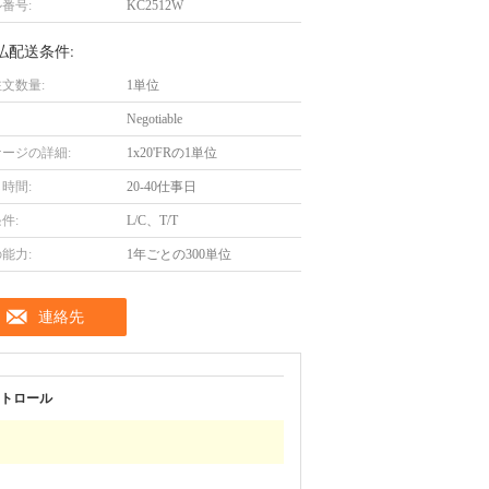
番号:
KC2512W
払配送条件:
文数量:
1単位
Negotiable
ージの詳細:
1x20'FRの1単位
時間:
20-40仕事日
件:
L/C、T/T
能力:
1年ごとの300単位
連絡先
トロール