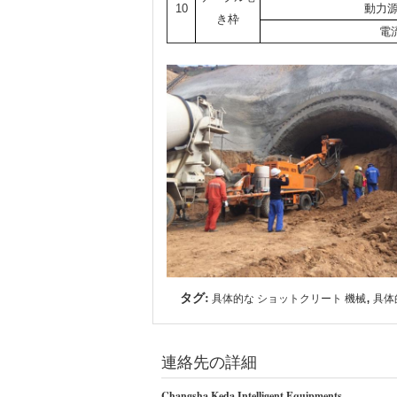
10
動力源
き枠
電
タグ:
,
具体的な ショットクリート 機械
具体
連絡先の詳細
Changsha Keda Intelligent Equipments