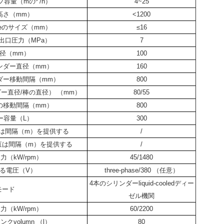
容量（mの³ /h）
4~25
高さ（mm）
<1200
gateのサイズ（mm）
≤16
出口圧力（MPa）
7
径（mm）
100
ンダー直径（mm）
160
ダー移動間隔（mm）
800
ー直径/棒の直径） （mm）
80/55
の移動間隔（mm）
800
ー容量（L）
300
ticalは間隔（m）を提供する
/
alの垂直は間隔（m）を提供する
/
（kW/rpm）
45/1480
る電圧（V）
three-phase/380 （任意）
4本のシリンダーliquid-cooledディー
モード
ゼル機関
（kW/rpm）
60/2200
クvolumn （l）
80