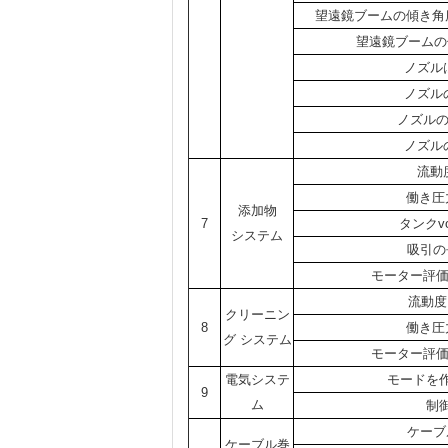
望遠鏡ブームの傾き角度
望遠鏡ブームの
ノズル
ノズル
ノズルの
ノズル
流動度
働き圧
添加物
7
タンクvo
システム
吸引の
モーター評価
流動度（
クリーニン
8
働き圧
グ システム
モーター評価
電気システ
モードを
9
ム
制
ケーブ
ケーブル巻