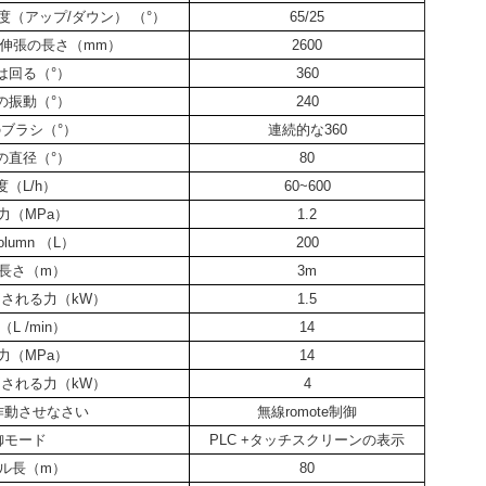
（アップ/ダウン） （°）
65/25
伸張の長さ（mm）
2600
は回る（°）
360
の振動（°）
240
ブラシ（°）
連続的な360
の直径（°）
80
（L/h）
60~600
力（MPa）
1.2
lumn （L）
200
長さ（m）
3m
される力（kW）
1.5
L /min）
14
力（MPa）
14
される力（kW）
4
作動させなさい
無線romote制御
御モード
PLC +タッチスクリーンの表示
ル長（m）
80