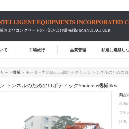
NTELLIGENT EQUIPMENTS INCORPORATED 
機械およびコンクリートの一流および最先端のMANUFACTUER
いて
工場旅行
品質管理
私達に連絡し
クリート機械
モーター力のMidium働くセクション トンネルのためのロボティ
 トンネルのためのロボティックShotcrete機械4kw
商品
起源の
ブラン
証明: