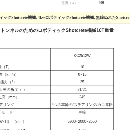
電流（A）:
400
クShotcrete機械
4kwロボティックShotcrete機械
無線ぬれたShotcre
,
,
ン トンネルのためのロボティックShotcrete機械10T重量
KC2512W
量（T）
10
（km/h）
0~15
能力（°）
25
出発の角度（°）
21/21
上高（mm）
245
アリング
4つの車輪の/ステアリング/カニ運転
行モード
車輪
W×H） （mm）
5900×2000×2650