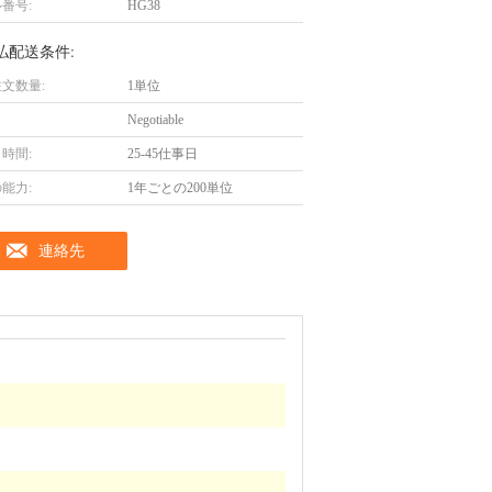
番号:
HG38
払配送条件:
文数量:
1単位
Negotiable
時間:
25-45仕事日
能力:
1年ごとの200単位
連絡先