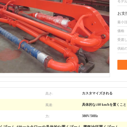
モデル
お支
最小注
価格:
受渡し
供給の
高さ:
カスタマイズされる
風速:
具体的な≤60 km/hを置くこと
力:
380V/50Hz