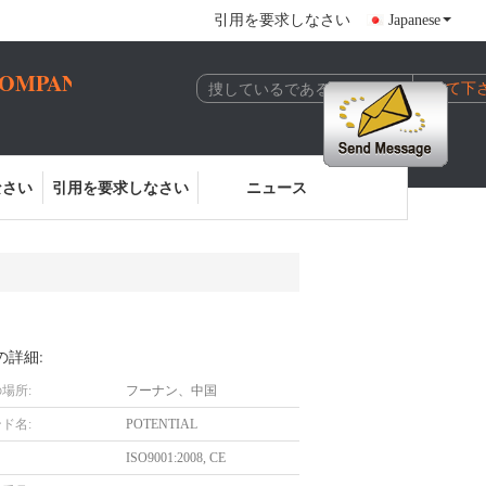
引用を要求しなさい
Japanese
COMPANY
なさい
引用を要求しなさい
ニュース
の詳細:
場所:
フーナン、中国
ド名:
POTENTIAL
ISO9001:2008, CE