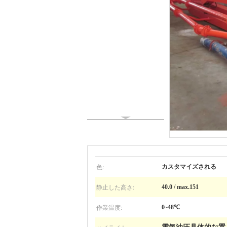
色:
カスタマイズされる
静止した高さ:
40.0 / max.151
作業温度:
0~48℃