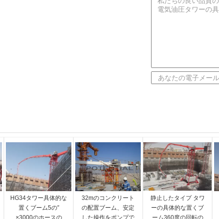
HG34タワー具体的な
32mのコンクリート
静止したタイプ タワ
置くブーム5の″
の配置ブーム、安定
ーの具体的な置くブ
×3000のホースの
した操作をポンプで
ーム360度の回転の