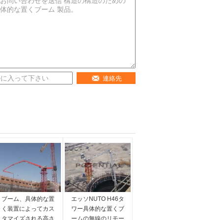
連絡先
ブーム、具体的な置
エッソNUTO H46タ
く装置によってカス
ワー具体的な置くブ
タマイズされる高さ
ームの無線のリモー