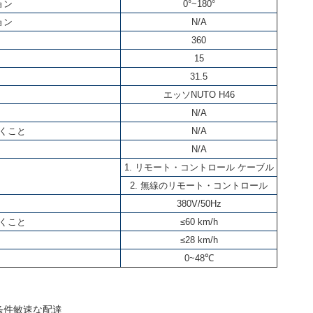
ョン
0°~180°
ョン
N/A
360
15
31.5
エッソNUTO H46
N/A
くこと
N/A
N/A
1. リモート・コントロール ケーブル
2. 無線のリモート・コントロール
380V/50Hz
くこと
≤60 km/h
≤28 km/h
0~48℃
の条件敏速な配達