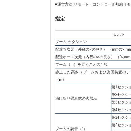
■運営方法:リモート・コントロール無線リ
指定
モデル
ブーム セクション
配達管次元（外径の×の厚さ） （mmの× m
配達ホース次元（内径の×の長さ） （″の×m
ブーム（m）を置くことの半径
静止した高さ（ブームおよび旋回装置のテ
（m）
第1セクシ
第2セクシ
油圧折り畳み式の火器班
第3セクシ
第4セクシ
第1セクシ
第2セクシ
ブームの調音（°）