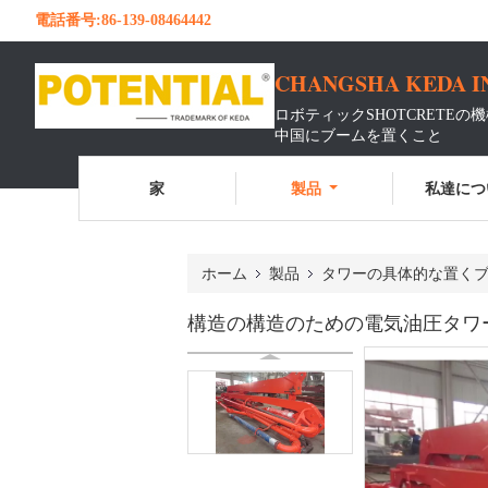
電話番号:
86-139-08464442
CHANGSHA KEDA I
ロボティックSHOTCRETEの
中国にブームを置くこと
家
製品
私達につ
ホーム
製品
タワーの具体的な置く
構造の構造のための電気油圧タワ