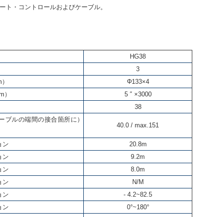
モート・コントロールおよびケーブル。
HG38
3
m）
Φ133×4
m）
5 ″ ×3000
38
ーブルの端間の接合箇所に）
40.0 / max.151
ョン
20.8m
ョン
9.2m
ョン
8.0m
ョン
N/M
ョン
- 4.2~82.5
ョン
0°~180°