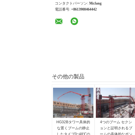
コンタクトパーソン:
Mr.fang
電話番号:
+8613908464442
その他の製品
HG32Bタワー具体的
4つのブーム セクシ
な置くブームの静止
ョンと証明されるブ
したタイプ0~48℃の
ームの具体的なポン