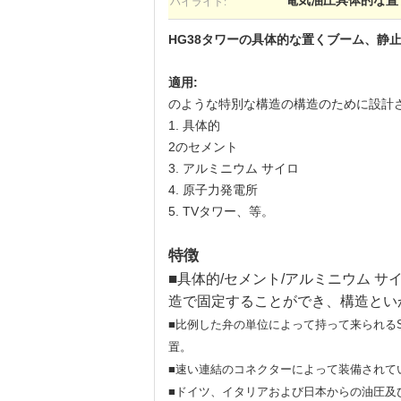
ハイライト:
電気油圧具体的な置
HG38タワーの具体的な置くブーム、静
適用:
のような特別な構造の構造のために設計
1. 具体的
2のセメント
3. アルミニウム サイロ
4. 原子力発電所
5. TVタワー、等。
特徴
■
具体的/セメント/アルミニウム 
造で固定することができ、構造とい
■比例した弁の単位によって持って来られるS
置。
■速い連結のコネクターによって装備されて
■ドイツ、イタリアおよび日本からの油圧及