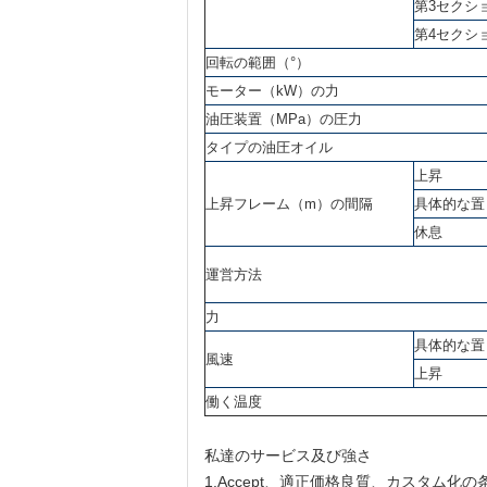
第3セクシ
第4セクシ
回転の範囲（°）
モーター（kW）の力
油圧装置（MPa）の圧力
タイプの油圧オイル
上昇
上昇フレーム（m）の間隔
具体的な置
休息
運営方法
力
具体的な置
風速
上昇
働く温度
私達のサービス及び強さ
1.Accept、適正価格良質、カスタム化