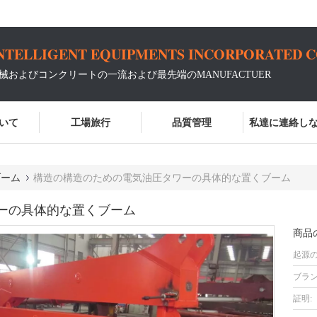
NTELLIGENT EQUIPMENTS INCORPORATED 
機械およびコンクリートの一流および最先端のMANUFACTUER
いて
工場旅行
品質管理
私達に連絡し
ブーム
構造の構造のための電気油圧タワーの具体的な置くブーム
ーの具体的な置くブーム
商品
起源の
ブラン
証明: