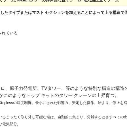
くブーム
60km/hタワーの具体的な置くブーム
電気油圧置くブーム
,
,
止したタイプまたはマスト セクションを加えることによって上る構造で
されている
サイロ、原子力発電所、TVタワー、等のような特別な構造の構
かにのようなトップ キットのタワー クレーンの上昇育つ。
teplessの速度制御。最小にされた影響力。安定した操作。始まり、停止
いるまったく取り外し可能な端は、自動的に集まり、分解するときすべての
び電気部分。